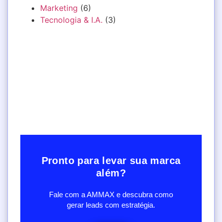
Marketing
(6)
Tecnologia & I.A.
(3)
Pronto para levar sua marca
além?
Fale com a AMMAX e descubra como
gerar leads com estratégia.