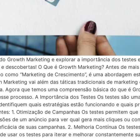
o Growth Marketing e explorar a importância dos testes 
 e descobertas! O Que é Growth Marketing? Antes de mais
ido como “Marketing de Crescimento”, é uma abordagem es
th Marketing vai além das táticas tradicionais de marketin
eita. Agora que temos uma compreensão básica do que é Gr
esse processo. A Importância dos Testes Os testes são uma
dentifiquem quais estratégias estão funcionando e quais p
antes: 1. Otimização de Campanhas Os testes permitem que
sões de um anúncio para ver qual gera mais cliques ou con
ficácia de suas campanhas. 2. Melhoria Contínua Os test
de usar os testes para iterar e melhorar constantemente su