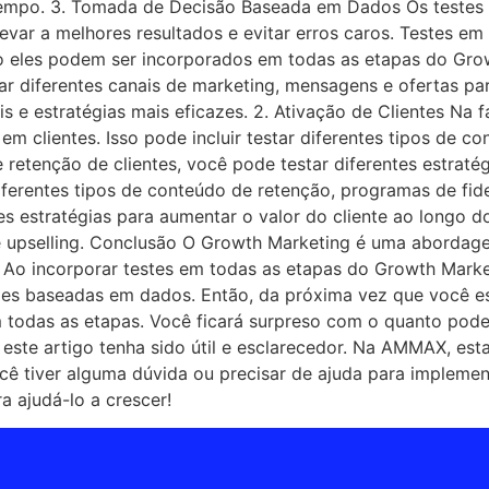
 tempo. 3. Tomada de Decisão Baseada em Dados Os teste
evar a melhores resultados e evitar erros caros. Testes 
 eles podem ser incorporados em todas as etapas do Growt
tar diferentes canais de marketing, mensagens e ofertas par
s e estratégias mais eficazes. 2. Ativação de Clientes Na f
 em clientes. Isso pode incluir testar diferentes tipos de c
 retenção de clientes, você pode testar diferentes estraté
diferentes tipos de conteúdo de retenção, programas de fidel
es estratégias para aumentar o valor do cliente ao longo do
de upselling. Conclusão O Growth Marketing é uma aborda
. Ao incorporar testes em todas as etapas do Growth Mark
ões baseadas em dados. Então, da próxima vez que você e
m todas as etapas. Você ficará surpreso com o quanto pod
ste artigo tenha sido útil e esclarecedor. Na AMMAX, est
ocê tiver alguma dúvida ou precisar de ajuda para implem
a ajudá-lo a crescer!